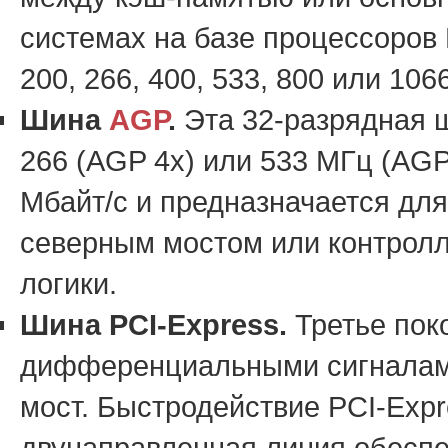
системах на базе процессоров P
200, 266, 400, 533, 800 или 10
Шина
AGP
.
Эта 32-разрядная ш
266 (AGP 4х) или 533 МГц (AGP
Мбайт/с и предназначается дл
северным мостом или контрол
логики.
Шина PCI-Express.
Третье по
дифференциальными сигналами
мост. Быстродействие PCI-Expr
двунаправленная линия обеспеч