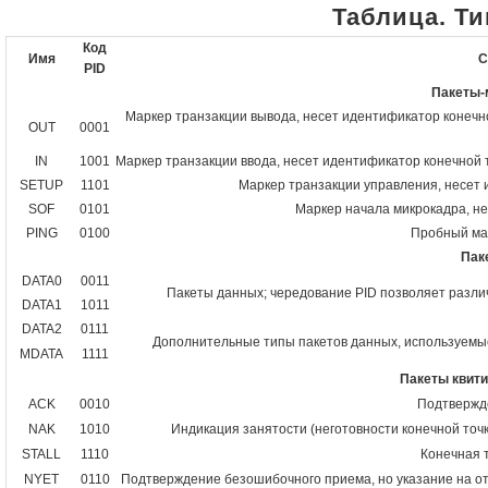
Таблица. Т
Код
Имя
С
PID
Пакеты-
Маркер транзакции вывода, несет идентификатор конечно
OUT
0001
IN
1001
Маркер транзакции ввода, несет идентификатор конечной т
SETUP
1101
Маркер транзакции управления, несет и
SOF
0101
Маркер начала микрокадра, не
PING
0100
Пробный мар
Пак
DATA0
0011
Пакеты данных; чередование PID позволяет разли
DATA1
1011
DATA2
0111
Дополнительные типы пакетов данных, используемые
MDATA
1111
Пакеты квити
ACK
0010
Подтвержд
NAK
1010
Индикация занятости (неготовности конечной точ
STALL
1110
Конечная 
NYET
0110
Подтверждение безошибочного приема, но указание на от