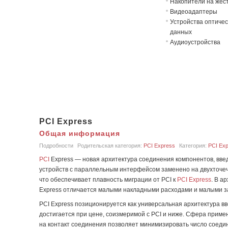
Накопители на жёст
Видеоадаптеры
Устройства оптичес
данных
Аудиоустройства
PCI Express
Общая информация
Подробности
Родительская категория:
PCI Express
Категория:
PCI Ex
PCI
Express — новая архитектура соединения компонентов, вве
устройств с параллельным интерфейсом заменено на двухточе
что обеспечивает плавность миграции от PCI к
PCI Express
. В а
Express отличается малыми накладными расходами и малыми з
PCI Express позиционируется как универсальная архитектура в
достигается при цене, соизмеримой с PCI и ниже. Сфера прим
на контакт соединения позволяет минимизировать число соеди