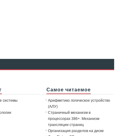
г
Самое читаемое
е системы
Арифметико логическое устройство
(АЛУ)
ологии
Страничный механизм в
процессорах 386+. Механизм
трансляции страниц
Организация разделов на диске