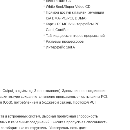
Диск Picture CD
White Book/Super Video CD
Прямой доступ к памяти, эмуляция
ISA DMA (PC/PCI, DDMA)
Карты PCMCIA: интерфейсы PC
Card, CardBus
Таблица дескрипторов прерываний
Разъемы процессоров
Интерфейс Slot A
ut-Output, ввод/вывод 3-го поколения). Здесь шинное соединение
архитектуре сохраняются многие программные черты шины PCI,
я (QoS), потреблением и бюджетом связей. Протокол PCI
тв и встроенных систем. Высокая пропускная способность
мных и кабельных соединений. Высокая пропускная способность
алогабаритные конструктивы. Универсальность дает