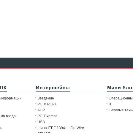
 ПК
Интерфейсы
Мини бло
 информации
Введение
Операционны
PCI и PCI-X
IT
AGP
Сетевые техн
ема ввода-
PCI Express
USB
ть
Шина IEEE 1394 — FireWire