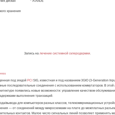
ких дисках
ATA/IDE
кого хранения
Запись на
лечение системной склеродермии
.
press
денная под эгидой
PCI
SIG, известная и под названием 3GIO (3-Generation Inp
чные последовательные соединения с использованием коммутаторов. В этой 
рхитектуре появились новые возможности: управление качеством обслуживани
адержками выполнения транзакций.
вода/вывода для компьютеров разных классов, телекоммуникационных устройс
енения — от соединений между микросхемами на плате до межплатных разъе
нительных контактов. Малое число сигнальных линий позволяет применять м