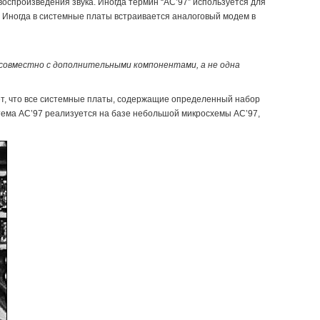
оспроизведения звука. Иногда термин “AC’97” используется для
. Иногда в системные платы встраивается аналоговый модем в
совместно с дополнительными компонентами, а не одна
ет, что все системные платы, содержащие определенный набор
стема AC’97 реализуется на базе небольшой микросхемы AC’97,