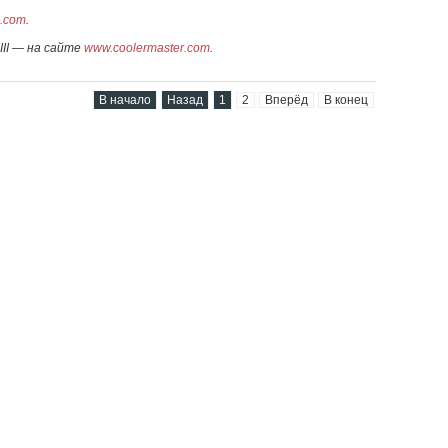
n.com
.
III — на сайте
www.coolermaster.com
.
В начало
Назад
1
2
Вперёд
В конец