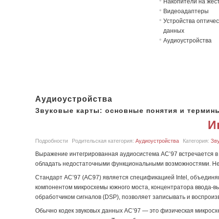
Накопители на жёст
Видеоадаптеры
Устройства оптичес
данных
Аудиоустройства
Аудиоустройства
Звуковые карты: основные понятия и термин
И
Подробности
Родительская категория:
Аудиоустройства
Категория:
Зв
Выражение интегрированная аудиосистема AC’97 встречается в 
обладать недостаточными функциональными возможностями. Необ
Стандарт AC’97 (AC97) является спецификацией Intel, объединя
компонентом микросхемы южного моста, концентратора ввода-вы
обработчиком сигналов (DSP), позволяет записывать и воспроизв
Обычно кодек звуковых данных AC’97 — это физическая микросхе