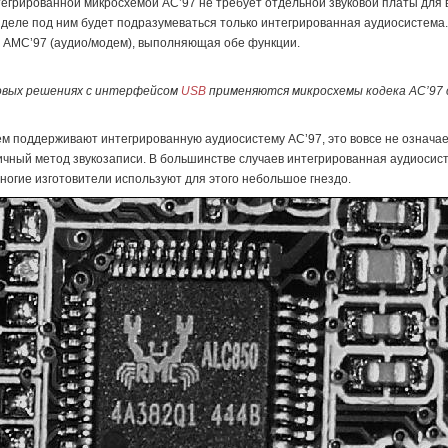
тегрированной микросхемой AC’97 не требует отдельной звуковой платы для в
азделе под ним будет подразумеваться только интегрированная аудиосистема
а AMC’97 (аудио/модем), выполняющая обе функции.
ковых решениях с интерфейсом
USB
применяются микросхемы кодека AC’97 
м поддерживают интегрированную аудиосистему AC’97, это вовсе не означа
гичный метод звукозаписи. В большинстве случаев интегрированная аудиоси
многие изготовители используют для этого небольшое гнездо.