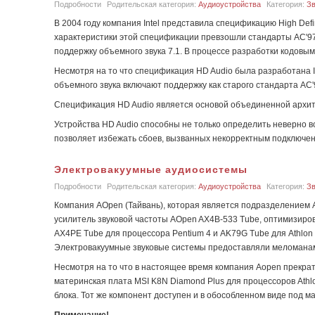
Подробности
Родительская категория:
Аудиоустройства
Категория:
Зв
В 2004 году компания Intel представила спецификацию High Def
характеристики этой спецификации превзошли стандарты AC'97.
поддержку объемного звука 7.1. В процессе разработки кодовы
Несмотря на то что спецификация HD Audio была разработана I
объемного звука включают поддержку как старого стандарта AC'9
Спецификация HD Audio является основой объединенной архите
Устройства HD Audio способны не только определить неверно в
позволяет избежать сбоев, вызванных некорректным подключен
Электровакуумные аудиосистемы
Подробности
Родительская категория:
Аудиоустройства
Категория:
Зв
Компания AOpen (Тайвань), которая является подразделением 
усилитель звуковой частоты AOpen AX4B-533 Tube, оптимизиро
AX4PE Tube для процессора Pentium 4 и AK79G Tube для Athlon
Электровакуумные звуковые системы предоставляли меломанам 
Несмотря на то что в настоящее время компания Aopen прекрат
материнская плата MSI K8N Diamond Plus для процессоров Athlo
блока. Тот же компонент доступен и в обособленном виде под мар