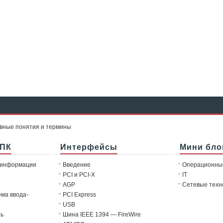
овные понятия и термины
 ПК
Интерфейсы
Мини бло
 информации
Введение
Операционны
PCI и PCI-X
IT
AGP
Сетевые техн
ема ввода-
PCI Express
USB
ть
Шина IEEE 1394 — FireWire