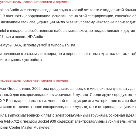
уковые карты: основные понятия и термины
inition Audio для воспроизведения звука высокой четкости с поддержкой боль
 В частности, оборудование, основанное на этой спецификации, способно обе
м названием этой спецификации было “Azalia”, поэтому некоторые производит
ntel и внедрена в собственные наборы микросхем, ее поддерживают и други
7, так и нового HD Audio.
ктуры UAA, используемой в Windows Vista.
ставленные в разъемы штекеры, но и переназначить вывод сигналов так, что
ием звуковых устройств.
уковые карты: основные понятия и термины
Acer Group, в июне 2002 года представила первую в мире системную плату д
ванный для воспроизведения классической музыки. Среди других продуктов,
 XP. Благодаря несколько измененной конструкции эти материнские платы б
такое же качественное воспроизведение музыки, как и стационарные усили
ила выпуск материнских плат с электровакуумными трубками, основная идея 
n 64/FX/X2 с гнездом Socket 939 содержит электровакуумный усилитель, кот
кой Cooler Master Musketeer III.