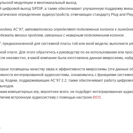
ульсной модуляции и многоканальный выход.
й цифровой выход S/PDIF, а также обеспечивает улучшенную поддержку внешн
матическое определение аудиоустройств, отвечающих стандарту Plug and Play;
кодеки AC’97, автоматически определяют подключение колонок к линейно
ежать многих проблем, связанных с неверным подключением колонок.
 предназначенной для системной платы той или иной модели, выполните ря
ной плате. Для этого обратитесь к руководству по ее использованию или пр
и неизвестно, в какой компании была изготовлена данная микросхема, найд
орые посвящены качеству звука и эффективности микросхемы (эти данные обы
ожности интегрированной аудиосистемы, ознакомьтесь с функциями системн
. Кодеки, поддерживающие AC’97 2.2, также обеспечивают работу цифровог
выходов.
ам компьютерных игр, вероятнее всего, не подойдет интегрированная аудио
тключив встроенную аудиосистему с помощью настроек
BIOS
.
o