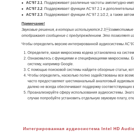
AC’97 2.1
. Поддерживает различные частоты амплитудно-имп
AC’97 2.2
. Поддерживает функции AC’97 2.1 и дополнительны
AC’97 2.3
. Поддерживает функции AC’97 2.1/2.2, а также авто
Примечание!
Звуковые решения, в которых используются 2.3совместимые 
отображают сообщение с предупреждением. Это позволяет изб
Чтобы определить версию интегрированной аудиосистемы AC’97,
Определите, какая микросхема кодека установлена на систем
Ознакомьтесь с функциями и спецификациями микросхемы. Есл
систему, например Google.
С помощью поисковой системы найдите обзорные статьи, кот
Чтобы определить, насколько полно задействованы все возм
часто предоставляют шестиканальный аналоговый аудиовыход
далеко не всегда обеспечивают поддержку соответствующих 
Проанализируйте сферу использования аудиосистемы. Знаток
случае попробуйте установить отдельную звуковую плату, о
Интегрированная аудиосистема Intel HD Audi