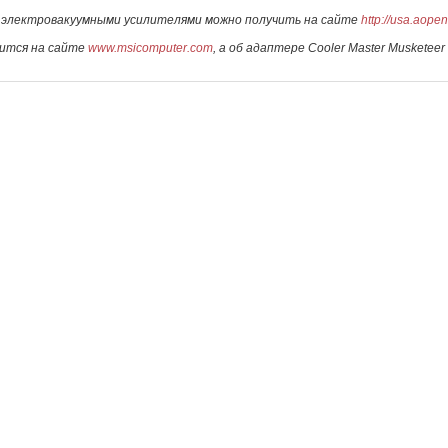
 электровакуумными усилителями можно получить на сайте
http://usa.aope
жится на сайте
www.msicomputer.com
, а об адаптере Cooler Master Musketeer 