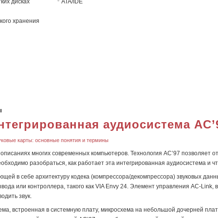
ких дисках
ATA/IDE
кого хранения
ы
нтегрированная аудиосистема AC’
уковые карты: основные понятия и термины
описаниях многих современных компьютеров. Технология AC’97 позволяет отк
ходимо разобраться, как работает эта интегрированная аудиосистема и чт
ющей в себе архитектуру кодека (компрессора/декомпрессора) звуковых данн
вода или контроллера, такого как VIA Envy 24. Элемент управления AC-Lin
одить звук.
ма, встроенная в системную плату, микросхема на небольшой дочерней плат