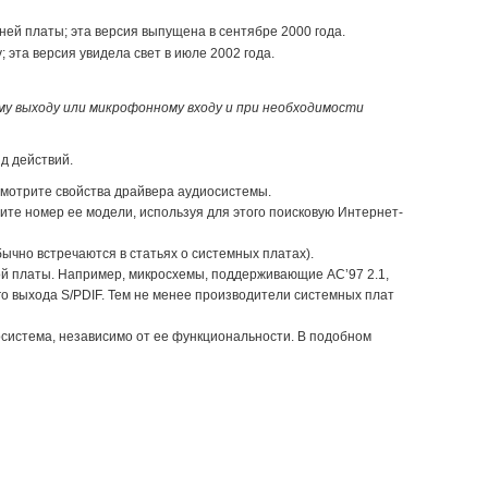
ей платы; эта версия выпущена в сентябре 2000 года.
 эта версия увидела свет в июле 2002 года.
му выходу или микрофонному входу и при необходимости
д действий.
осмотрите свойства драйвера аудиосистемы.
ите номер ее модели, используя для этого поисковую Интернет-
чно встречаются в статьях о системных платах).
ой платы. Например, микросхемы, поддерживающие AC’97 2.1,
о выхода S/PDIF. Тем не менее производители системных плат
система, независимо от ее функциональности. В подобном