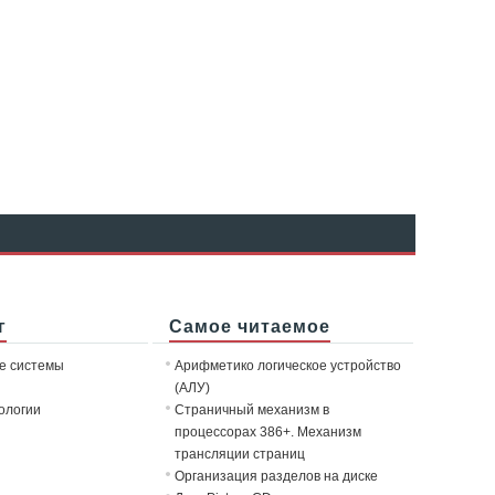
г
Самое читаемое
е системы
Арифметико логическое устройство
(АЛУ)
ологии
Страничный механизм в
процессорах 386+. Механизм
трансляции страниц
Организация разделов на диске