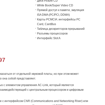
Диск Picture CD
White Book/Super Video CD
Прямой доступ к памяти, эмуляция
ISA DMA (PC/PCI, DDMA)
Карты PCMCIA: интерфейсы PC
Card, CardBus
Таблица дескрипторов прерываний
Разъемы процессоров
Интерфейс Slot A
97
азаться от отдельной звуковой платы, но при этом может
о она собой представляет.
ых с элементом управления AC-Link, который является
k, взаимодействующий с центральным процессором и цифровым
е с интерфейсом CNR (Communications and Networking Riser) или