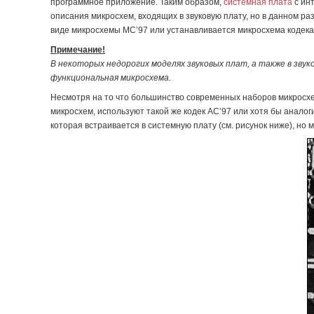
программное приложение. Таким образом,
системная плата
с ин
описания микросхем, входящих в звуковую плату, но в данном р
виде микросхемы MC’97 или устанавливается микросхема кодек
Примечание!
В некоторых недорогих моделях звуковых плат, а также в зву
функциональная микросхема.
Несмотря на то что большинство современных наборов микросхе
микросхем, используют такой же кодек AC’97 или хотя бы анало
которая встраивается в системную плату (см. рисунок ниже), но 