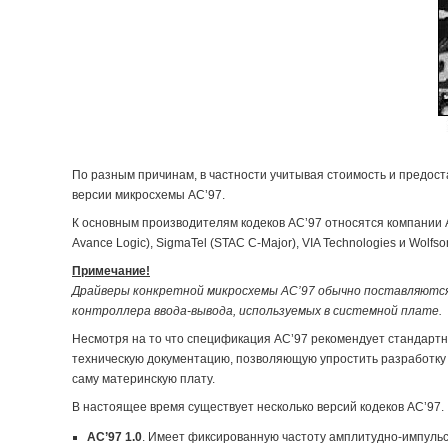
По разным причинам, в частности учитывая стоимость и предос
версии микросхемы AC’97.
К основным производителям кодеков AC’97 относятся компании Ana
Avance Logic), SigmaTel (STAC C-Major), VIA Technologies и Wolfson
Примечание!
Драйверы конкретной микросхемы AC’97 обычно поставляются 
контроллера ввода-вывода, используемых в системной плате.
Несмотря на то что спецификация AC’97 рекомендует стандарт
техническую документацию, позволяющую упростить разработку 
саму материнскую плату.
В настоящее время существует несколько версий кодеков AC’97.
AC’97 1.0
. Имеет фиксированную частоту амплитудно-импульс