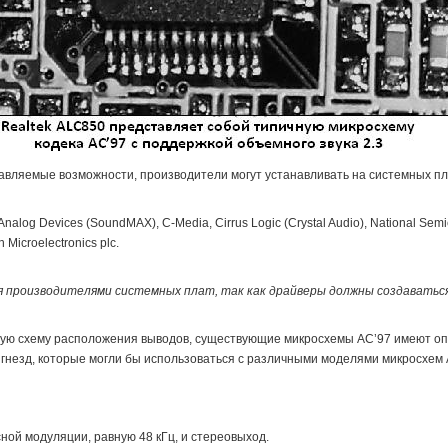
тавляемые возможности, производители могут устанавливать на системных пл
log Devices (SoundMAX), C-Media, Cirrus Logic (Crystal Audio), National Sem
 Microelectronics plc.
производителями системных плат, так как драйверы должны создаваться
ную схему расположения выводов, существующие микросхемы AC’97 имеют о
гнезд, которые могли бы использоваться с различными моделями микросхем A
ной модуляции, равную 48 кГц, и стереовыход.