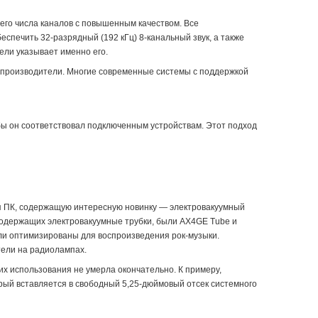
шего числа каналов с повышенным качеством. Все
спечить 32-разрядный (192 кГц) 8-канальный звук, а также
ели указывает именно его.
е производители. Многие современные системы с поддержкой
бы он соответствовал подключенным устройствам. Этот подход
ля ПК, содержащую интересную новинку — электровакуумный
 содержащих электровакуумные трубки, были AX4GE Tube и
ыли оптимизированы для воспроизведения рок-музыки.
тели на радиолампах.
их использования не умерла окончательно. К примеру,
орый вставляется в свободный 5,25-дюймовый отсек системного