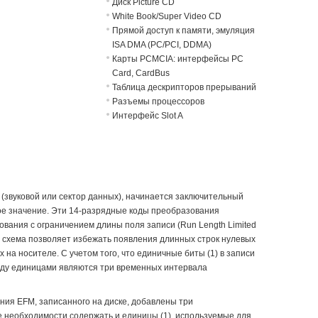
Диск Picture CD
White Book/Super Video CD
Прямой доступ к памяти, эмуляция
ISA DMA (PC/PCI, DDMA)
Карты PCMCIA: интерфейсы PC
Card, CardBus
Таблица дескрипторов прерываний
Разъемы процессоров
Интерфейс Slot A
 (звуковой или сектор данных), начинается заключительный
ое значение. Эти 14-разрядные коды преобразования
ования с ограничением длины поля записи (Run Length Limited
ая схема позволяет избежать появления длинных строк нулевых
на носителе. С учетом того, что единичные биты (1) в записи
жду единицами являются три временных интервала
ния EFM, записанного на диске, добавлены три
е необходимости содержать и единицы (1), используемые для