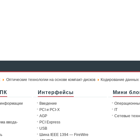
х
Оптические технологии на основе компакт-дисков
Кодирование данных 
 ПК
Интерфейсы
Мини бло
 информации
Введение
Операционны
PCI и PCI-X
IT
AGP
Сетевые техн
ема ввода-
PCI Express
USB
ть
Шина IEEE 1394 — FireWire