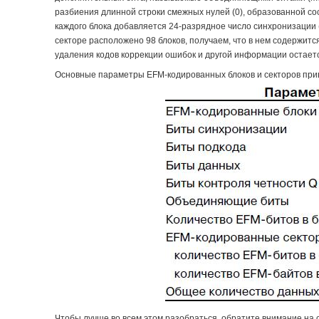
разбиения длинной строки смежных нулей (0), образованной 
каждого блока добавляется 24-разрядное число синхронизации (
секторе расположено 98 блоков, получаем, что в нем содержит
удаления кодов коррекции ошибок и другой информации остаетс
Основные параметры EFM-кодированных блоков и секторов при
Чтобы лучше во всем этом разобраться, обратите внимание на 