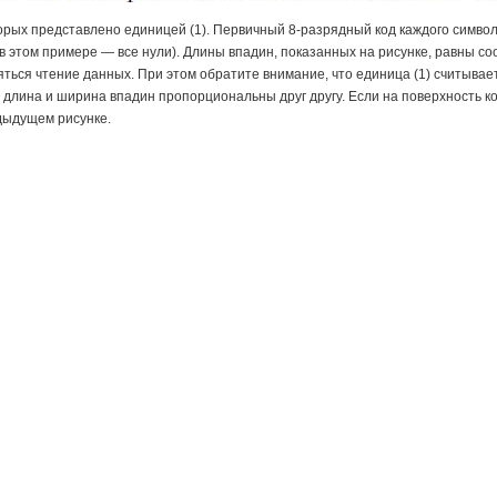
орых представлено единицей (1). Первичный 8-разрядный код каждого симво
ом примере — все нули). Длины впадин, показанных на рисунке, равны соотв
лняться чтение данных. При этом обратите внимание, что единица (1) считыва
длина и ширина впадин пропорциональны друг другу. Если на поверхность ком
едыдущем рисунке.