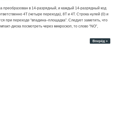
ла преобразован в 14-разрядный, и каждый 14-разрядный код
етственно 4T (четыре перехода), 8T и 4T. Строка нулей (0) и
ется при переходе “впадина–площадка”. Следует заметить, что
пакт-диска посмотреть через микроскоп, то слово “NO”,
Вперёд >