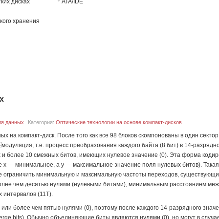
ких дисках
ATA/IDE
кого хранения
х
ия данных
Категория:
Оптические технологии на основе компакт-дисков
 на компакт-диск. После того как все 98 блоков скомпонованы в один сектор
дуляция, т.е. процесс преобразования каждого байта (8 бит) в 14-разрядн
 и более 10 смежных битов, имеющих нулевое значение (0). Эта форма кодир
де x — минимальное, а y — максимальное значение поля нулевых битов). Так
же ограничить минимальную и максимальную частоты переходов, существующих 
 более чем десятью нулями (нулевыми битами), минимальным расстоянием ме
 интервалов (11T).
или более чем пятью нулями (0), поэтому после каждого 14-разрядного значе
e bits). Обычно объединяющие биты являются нулями (0), но могут в случа