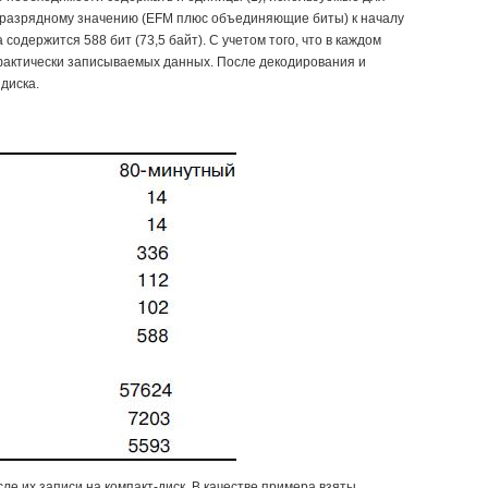
-разрядному значению (EFM плюс объединяющие биты) к началу
одержится 588 бит (73,5 байт). С учетом того, что в каждом
т фактически записываемых данных. После декодирования и
диска.
е их записи на компакт-диск. В качестве примера взяты