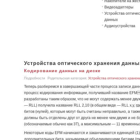
Накопители на жёст
Видеоадаптеры
Устройства оптичес
данных
Аудиоустройства
Устройства оптического хранения данны
Кодирование данных на диске
Подробности
Родительская категория:
Устройства оптического хранен
Теперь разберемся в завершающей части процесса записи данных
процесс кодирования информации, получивший название EFMмо
разработаны таким образом, что не могут содержать менее двух
— RLL) получила название RLL 2,10 (в общем виде — RLL x,y, г
битов (нулей), которые могут быть считаны неправильно, а так
должны быть отделены друг от друга не менее чем двумя и не
(обозначаемые обычно как 3Т), а максимальным — 11 временных
Некоторые коды EFM начинаются и заканчиваются единицей (1) 
дополнительных бита, называемые объединяющими битами (merg