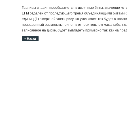
Границы впадин преобразуются в двоичные биты, значение кот
EFM отделен от последующего тремя объединяющими битами (в эт
единиц (1) в верхней части рисунка указывает, как будет выпо
приведенный рисунок выполнен в относительном масштабе, т.е. 
записанное на диске, будет выглядеть примерно так, как на пр
< Назад