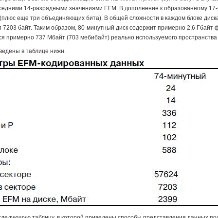
соседними 14-разрядными значениями EFM. В дополнение к образованному 17
плюс еще три объединяющих бита). В общей сложности в каждом блоке диска с
ся 7203 байт. Таким образом, 80-минутный диск содержит примерно 2,6 Гбай
я примерно 737 Мбайт (703 мебибайт) реально используемого пространства 
ведены в таблице нижн.
следующую таблицу, в которой приведены способы представления данных посл