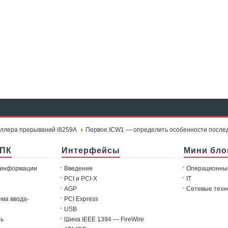
ллера прерываний i8259А
Первое.ICW1 — определить особенности после
 ПК
Интерфейсы
Мини бло
 информации
Введение
Операционны
PCI и PCI-X
IT
AGP
Сетевые техн
ема ввода-
PCI Express
USB
ть
Шина IEEE 1394 — FireWire