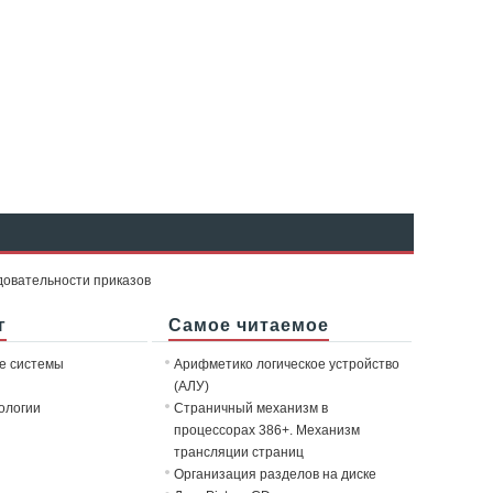
довательности приказов
г
Самое читаемое
е системы
Арифметико логическое устройство
(АЛУ)
ологии
Страничный механизм в
процессорах 386+. Механизм
трансляции страниц
Организация разделов на диске