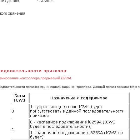
ких дисках
ATA/IDE
кого хранения
ледовательности приказов
ммирование контроллера прерываний i8259А
следовательности приказов при инициализации контроллера. Данный приказ посылается в 