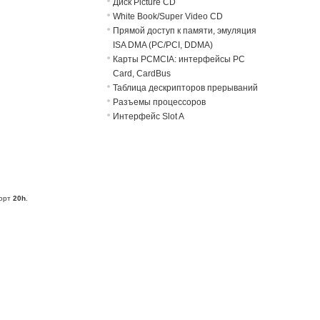
Диск Picture CD
White Book/Super Video CD
Прямой доступ к памяти, эмуляция
ISA DMA (PC/PCI, DDMA)
Карты PCMCIA: интерфейсы PC
Card, CardBus
Таблица дескрипторов прерываний
Разъемы процессоров
Интерфейс Slot A
порт
20h
.