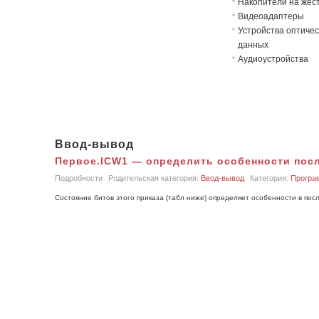
Накопители на жёст
Видеоадаптеры
Устройства оптичес
данных
Аудиоустройства
Ввод-вывод
Первое.ICW1 — определить особенности пос
Подробности
Родительская категория:
Ввод-вывод
Категория:
Програ
Состояние битов этого приказа (табл ниже) определяет особенности в по