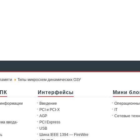
памяти
Типы микросхем динамических ОЗУ
 ПК
Интерфейсы
Мини бло
 информации
Введение
Операционны
PCI и PCI-X
IT
AGP
Сетевые техн
ема ввода-
PCI Express
USB
ть
Шина IEEE 1394 — FireWire