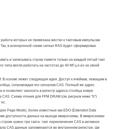
работа которых не привязана жестко к тактовым импульсам
Так, в асинхронной схеме сигнал RAS будет сформирован
вать и записывать строку памяти только на каждый пятый такт
о типа могли работать на частотах до 40 МГц и из-за своей
. В основе лежит следующая идея. Доступ к ячейкам, лежащим в
толбца, сопровождая его сигналом CAS. Полный же адрес
а и позволяет заносить в регистр адреса столбца новую
а CAS. Схема чтения для FPM DRAM (см. рисунок ниже "b")
 нс.
рег Page Mode), более известные как EDO (Extended Data
мя доступности данных на выходе микросхемы. В микросхемах
строке нужно три такта: такт переключения CAS в активное
ала CAS данные запоминаются во внутреннем регистре, где