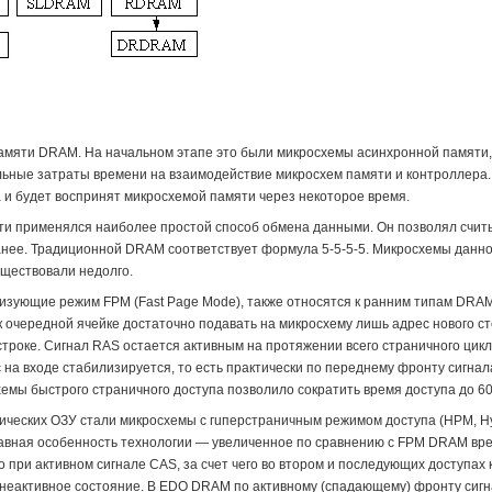
мяти DRAM. На начальном этапе это были микросхемы асинхронной памяти, 
ные затраты времени на взаимодействие микросхем памяти и контроллера. 
 и будет воспринят микросхемой памяти через некоторое время.
ти применялся наиболее простой способ обмена данными. Он позволял считы
анее. Традиционной DRAM соответствует формула 5-5-5-5. Микросхемы данног
уществовали недолго.
изующие режим FPM (Fast Page Mode), также относятся к ранним типам DRAM
к очередной ячейке достаточно подавать на микросхему лишь адрес нового с
строке. Сигнал RAS остается активным на протяжении всего страничного цикл
на входе стабилизируется, то есть практически по переднему фронту сигнал
хемы быстрого страничного доступа позволило сократить время доступа до 60
ических ОЗУ стали микросхемы с гuперстраничным режимом доступа (НРМ, Ну
авная особенность технологии — увеличенное по cpaвнению с FPM DRAM вре
и активном сигнале CAS, за счет чего во втором и последующих доступах к 
в неактивное состояние. В EDO DRAM по активному (спадающему) фронту сигн