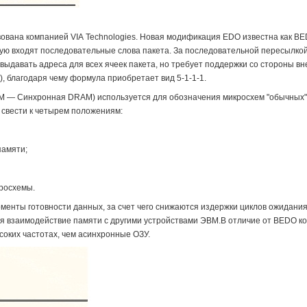
ована компанией VIА Technologies. Новая модификация EDO известна как BED
рую входят последовательные слова пакета. За последовательной пересылкой
выдавать адреса для всех ячеек пакета, но требует поддержки со стороны в
), благодаря чему формула приобретает вид 5-1-1-1.
M — Синхронная DRAM) используется для обозначения микросхем "обычных
свести к четырем положениям:
памяти;
кросхемы.
менты готовности данных, за счет чего снижаются издержки циклов ожидания
 взаимодействие памяти с другими устройствами ЭВМ.В отличие от ВЕDО ко
оких частотах, чем асинхронные ОЗУ.