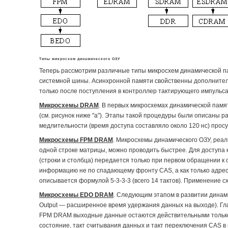
Типы микросхем динамического ОЗУ
Теперь рассмотрим различные типы микросхем динамической па
системной шины. Асинхронной памяти свойственны дополнитель
только после поступления в контроллер тактирующего импульса
Микросхемы DRAM
. В первых микросхемах динамической памя
(см. рисунок ниже "a"). Этапы такой процедуры были описаны р
медлительности (время доступа составляло около 120 нс) прос
Микросхемы FРМ DRAM
. Микросхемы динамического ОЗУ, реал
одной строке матрицы, можно проводить быстрее. Для доступа 
(строки и столбца) передается только при первом обращении к 
информацию не по спадающему фронту CAS, а как только адрес 
описывается формулой 5-3-3-3 (всего 14 тактов). Применение с
Микросхемы EDO DRAM
. Следующим этапом в развитии динам
Output — расширенное время удержания данных на выходе). Гл
FPM DRAM выходные данные остаются действительными только пр
состояние, такт считывания данных и такт переключения CAS 