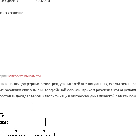
ких дисках
ATA/IDE
кого хранения
ория:
Микросхемы памяти
сной логики (буферных регистров, усилителей чтения данных, схемы регенера
вные различия связаны с интерфейсной логикой, причем различия эти обусл
состав видеоадаптеров. Классификация микросхем динамической памяти показ