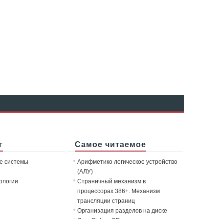
г
Самое читаемое
е системы
Арифметико логическое устройство
(АЛУ)
ологии
Страничный механизм в
процессорах 386+. Механизм
трансляции страниц
Организация разделов на диске