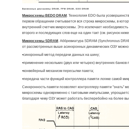
Временные диаграммы DRAM, FPM DRAM, EDO DRAM
Микросхемы BEDO DRAM
. Технология EDO была усовершенств
первом обращении считывается вся строка микросхемы, в кото
внутренний счетчик микросхемы. Это исключает необходимость 
второго и последующих слов еще на один такт (см. рисунок ниже
Микросхемы SDRAM
. Аббревиатура SDRAM (Sуnchrоnous DRA
от рассмотренных выше асинхронных динамических ОЗУ можно 
•синхронный метод передачи данных на шину;
•применение нескольких (двух или четырех) внутренних банков 
•конвейерный механизм пересылки пакета;
•передача части функций контроллера памяти логике самой ми
Синхронность памяти позволяет контроллеру памяти "знать" мо
микросхемы одновременно с тактовыми импульсами, упрощается
благодаря чему ОЗУ может работать бесперебойно на более выс