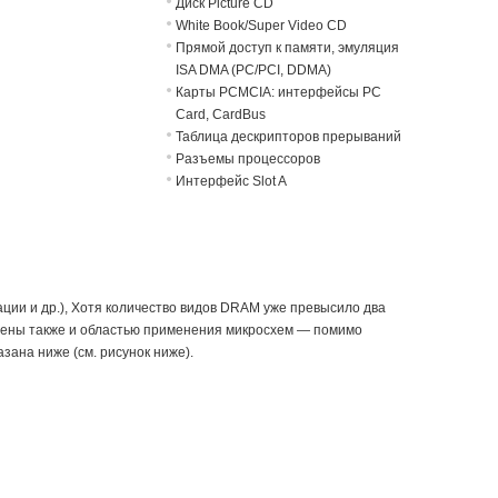
Диск Picture CD
White Book/Super Video CD
Прямой доступ к памяти, эмуляция
ISA DMA (PC/PCI, DDMA)
Карты PCMCIA: интерфейсы PC
Card, CardBus
Таблица дескрипторов прерываний
Разъемы процессоров
Интерфейс Slot A
ции и др.), Хотя количество видов DRAM уже превысило два
овлены также и областью применения микросхем — помимо
ана ниже (см. рисунок ниже).