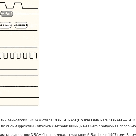
итии технологии SDRAM стала DDR SDRAM (Double Data Rate SDRAM — SDRAM
о обоим фронтам импульса синхронизации, из-за чего пропускная способнос
ход к построению DRAM был предложен компанией Rambus в 1997 году. В не