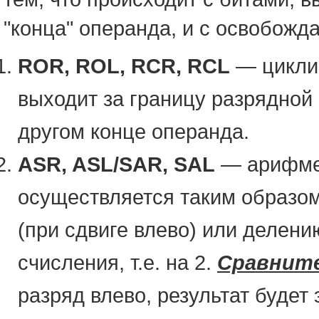
"конца" операнда, и с освобожд
ROR, ROL, RCR, RCL
— циклич
выходит за границу разрядной
другом конце операнда.
ASR, ASL/SAR, SAL
— арифмет
осуществляется таким образом
(при сдвиге влево) или делени
счисления, т.е. на 2.
Сравнит
разряд влево, результат будет