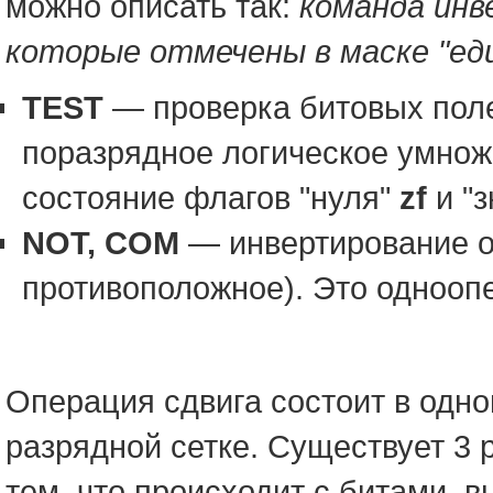
можно описать так:
команда инв
которые отмечены в маске "ед
TEST
— проверка битовых поле
поразрядное логическое умнож
состояние флагов "нуля"
zf
и "з
NOT, COM
— инвертирование о
противоположное). Это однооп
Операция сдвига состоит в од
разрядной сетке. Существует 3 
тем, что происходит с битами, 