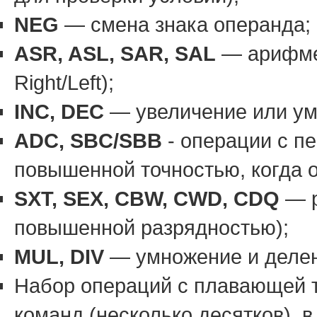
NEG
— смена знака операнда;
ASR, ASL, SAR, SAL
— арифмети
Right/Left);
INC, DEC
— увеличение или ум
ADC, SBC/SBB
- операции с п
повышенной точностью, когда о
SXT, SEX, CBW, CWD, CDQ
— р
повышенной разрядностью);
MUL, DIV
— умножение и делен
Набор операций с плавающей т
команд (несколько десятков), 