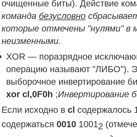
очищенные биты). Действие ко
команда
безусловно
сбрасывает 
которые отмечены "нулями" в м
неизменными.
XOR — поразрядное исключающе
операцию называют "ЛИБО"). Э
выборочное инвертирование би
xor cl,0F0h
;
Инвертирование 
Если исходно в
cl
содержалось 1
содержаться
0010
1001
(отмеч
2