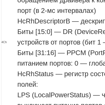
обращением драйвера к ко
порт (в 2-мс интервалах)
HcRhDescriptorB — дескрип
Биты [15:0] — DR (DeviceR
устройств от портов (бит 1
4Ch
Биты [31:16] — PPCM (Port
питанием портов: 0 — глоб
HcRhStatus — регистр сост
полей:
LPS (LocalPowerStatus) — ч