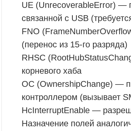
UE (UnrecoverableError) —
связанной с USB (требуетс
FNO (FrameNumberOverflow
(перенос из 15-го разряда)
RHSC (RootHubStatusChang
корневого хаба
OC (OwnershipChange) — п
контроллером (вызывает S
HcInterruptEnable — разре
Назначение полей аналоги