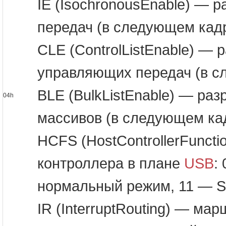
IE (IsochronousEnable) — 
передач (в следующем кад
CLE (ControlListEnable) —
управляющих передач (в с
BLE (BulkListEnable) — ра
04h
массивов (в следующем ка
HCFS (HostControllerFuncti
контроллера в плане
USB
:
нормальный режим, 11 — 
IR (InterruptRouting) — м