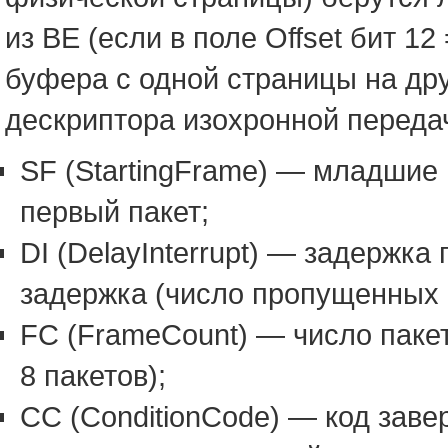
из BE (если в поле Offset бит 1
буфера с одной страницы на дру
дескриптора изохронной переда
SF (StartingFrame) — младшие 
первый пакет;
DI (DelayInterrupt) — задержк
задержка (число пропущенных 
FC (FrameCount) — число пакет
8 пакетов);
CC (ConditionCode) — код заве