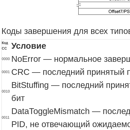
Коды завершения для всех типо
Код
Условие
CC
NoError — нормальное завер
0000
CRC — последний принятый п
0001
BitStuffing — последний прин
0010
бит
DataToggleMismatch — послед
0011
PID, не отвечающий ожидаем