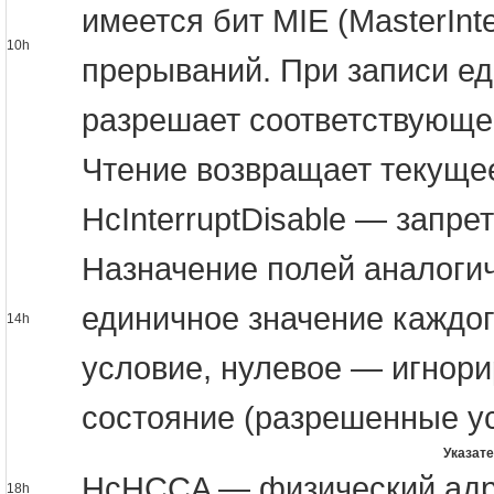
имеется бит MIE (MasterIn
10h
прерываний. При записи ед
разрешает соответствующее
Чтение возвращает текуще
HcInterruptDisable — запр
Назначение полей аналоги
единичное значение каждо
14h
условие, нулевое — игнори
состояние (разрешенные у
Указат
HcHCCA — физический адре
18h