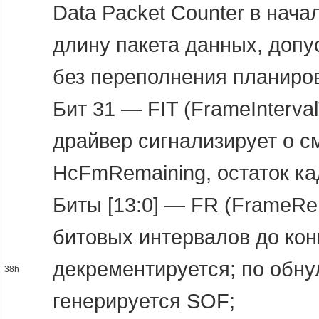
Data Packet Counter в нача
длину пакета данных, доп
без переполнения планиро
Бит 31 — FIT (FrameInterva
драйвер сигнализирует о с
HcFmRemaining, остаток ка
Биты [13:0] — FR (FrameRe
битовых интервалов до кон
декрементируется; по обну
38h
генерируется SOF;