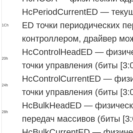
HcPeriodCurrentED — теку
ED точки периодических пер
1Ch
контроллером, драйвер мож
HcControlHeadED — физиче
20h
точки управления (биты [3:
HcControlCurrentED — физ
24h
точки управления (биты [3:
HcBulkHeadED — физически
28h
передач массивов (биты [3
HcBulkCurrentED — физиче