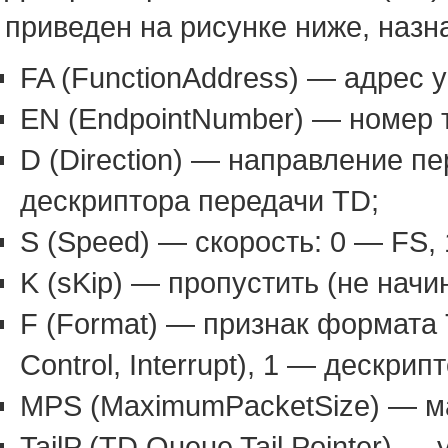
приведен на рисунке ниже, назн
FA (FunctionAddress) — адрес у
EN (EndpointNumber) — номер т
D (Direction) — направление пе
дескриптора передачи TD;
S (Speed) — скорость: 0 — FS,
K (sKip) — пропустить (не начи
F (Format) — признак формата 
Control, Interrupt), 1 — дескри
MPS (MaximumPacketSize) — м
TailP (TD Queue Tail Pointer) 