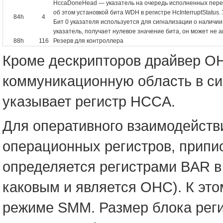
HccaDoneHead — указатель на очередь исполненных перед
об этом установкой бита WDH в регистре HcInterruptStatu
84h
4
Бит 0 указателя используется для сигнализации о наличи
указатель, получает нулевое значение бита, он может не ан
88h
116
Резерв для контроллера
Кроме дескрипторов драйвер OH
коммуникационную область в си
указывает регистр HCCA.
Для оперативного взаимодейств
операционных регистров, припи
определяется регистрами BAR в
каковым и является OHC). К это
режиме SMM. Размер блока реги