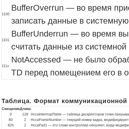
BufferOverrun — во время пр
1100
записать данные в системную
BufferUnderrun — во время в
1101
считать данные из системной
NotAccessed — не было обраб
111x
TD перед помещением его в о
Таблица. Формат коммуникационной
Смещение
Длина
0
128
HccaInterrruptTable — таблица дескрипторов точек прерыв
80
2
HccaFrameNumber — текущий номер кадра, модифицируетс
82h
2
HccaPad1 — это слово контроллер обнуляет, когда модиф