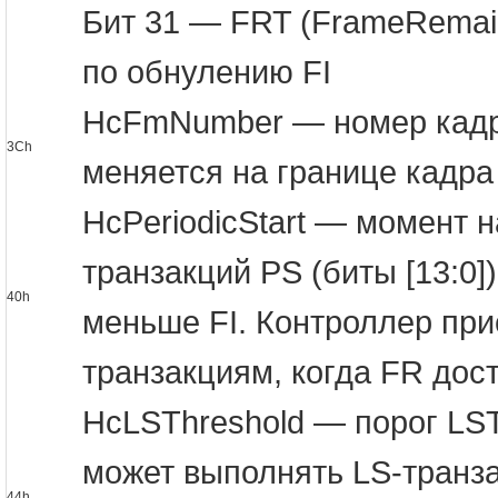
Бит 31 — FRT (FrameRemain
по обнулению FI
HcFmNumber — номер кадра 
3Ch
меняется на границе кадра
HcPeriodicStart — момент 
транзакций PS (биты [13:0]
40h
меньше FI. Контроллер при
транзакциям, когда FR дос
HcLSThreshold — порог LST 
может выполнять LS-транза
44h