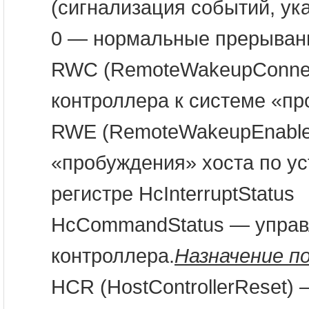
(сигнализация событий, ука
0 — нормальные прерыван
RWC (RemoteWakeupConnec
контроллера к системе «пр
RWE (RemoteWakeupEnable
«пробуждения» хоста по ус
регистре HcInterruptStatus
HcCommandStatus — управ
контроллера.
Назначение по
HCR (HostControllerReset)