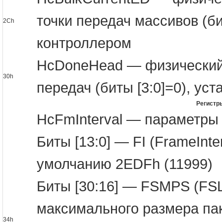
точки передач массивов (би
2Ch
контроллером
HcDoneHead — физический
30h
передач (биты [3:0]=0), ус
Регистр
HcFmInterval — параметры 
Биты [13:0] — FI (FrameInter
умолчанию 2EDFh (11999)
Биты [30:16] — FSMPS (FSL
максимального размера пак
34h