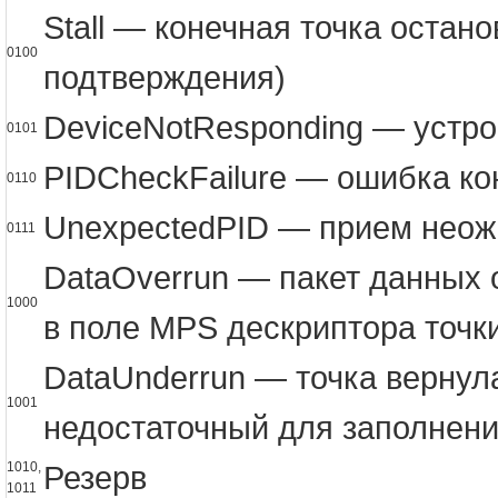
Stall — конечная точка остан
0100
подтверждения)
DeviceNotResponding — устро
0101
PIDCheckFailure — ошибка ко
0110
UnexpectedPID — прием неож
0111
DataOverrun — пакет данных 
1000
в поле MPS дескриптора точк
DataUnderrun — точка вернул
1001
недостаточный для заполнени
1010,
Резерв
1011