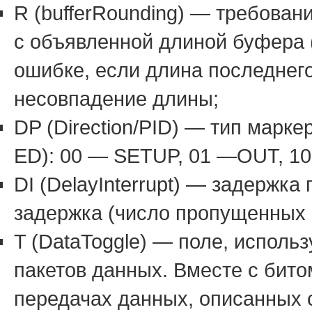
R (bufferRounding) — требова
с объявленной длиной буфера 
ошибке, если длина последнег
несовпадение длины;
DP (Direction/PID) — тип марк
ED): 00 — SETUP, 01 —OUT, 10 
DI (DelayInterrupt) — задержк
задержка (число пропущенных 
T (DataToggle) — поле, исполь
пакетов данных. Вместе с бито
передачах данных, описанных 