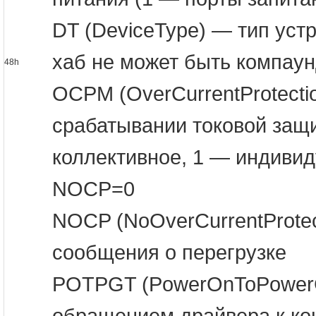
DT (DeviceType) — тип устр
хаб не может быть компау
48h
OCPM (OverCurrentProtect
срабатывании токовой защи
коллективное, 1 — индивид
NOCP=0
NOCP (NoOverCurrentProtec
сообщения о перегрузке
POTPGT (PowerOnToPowerG