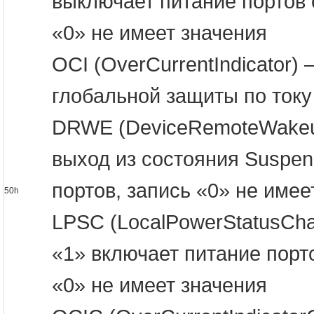
выключает питание портов 
«0» не имеет значения
OCI (OverCurrentIndicator)
глобальной защиты по току
DRWE (DeviceRemoteWakeu
выход из состояния Suspe
портов, запись «0» не имее
50h
LPSC (LocalPowerStatusCha
«1» включает питание порт
«0» не имеет значения