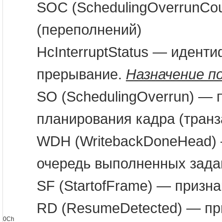
SOC (SchedulingOverrunCo
(переполнений)
HcInterruptStatus — иден
прерывание.
Назначение по
SO (SchedulingOverrun) — 
планирования кадра (транз
WDH (WritebackDoneHead) 
очередь выполненных зада
SF (StartofFrame) — призна
RD (ResumeDetected) — пр
0Ch