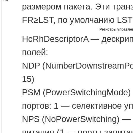
размером пакета. Эти тран
FR≥LST, по умолчанию LST
Регистры управлен
HcRhDescriptorA — дескрип
полей:
NDP (NumberDownstreamPor
15)
PSM (PowerSwitchingMode)
портов: 1 — селективное у
NPS (NoPowerSwitching) — 
питания (1 — порты запита