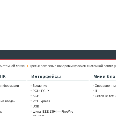
системной логики
Третье поколение наборов микросхем системной логики (н
 ПК
Интерфейсы
Мини бло
 информации
Введение
Операционны
PCI и PCI-X
IT
AGP
Сетевые техн
ема ввода-
PCI Express
USB
ть
Шина IEEE 1394 — FireWire