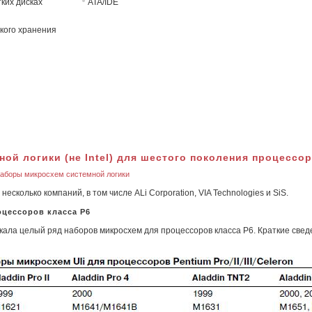
ких дисках
ATA/IDE
кого хранения
ой логики (не Intel) для шестого поколения процессор
аборы микросхем системной логики
колько компаний, в том числе ALi Corporation, VIA Technologies и SiS.
оцессоров класса P6
ускала целый ряд наборов микросхем для процессоров класса P6. Краткие све