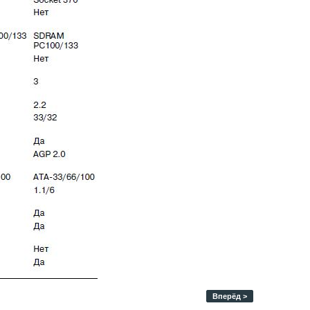
Вперёд >