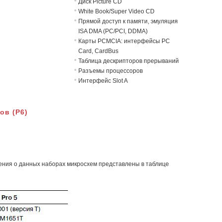
Диск Picture CD
White Book/Super Video CD
Прямой доступ к памяти, эмуляция
ISA DMA (PC/PCI, DDMA)
Карты PCMCIA: интерфейсы PC
Card, CardBus
Таблица дескрипторов прерываний
Разъемы процессоров
Интерфейс Slot A
ов (P6)
дения о данных наборах микросхем представлены в таблице