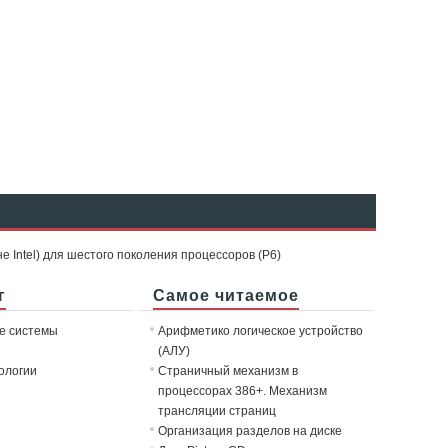
е Intel) для шестого поколения процессоров (P6)
г
Самое читаемое
е системы
Арифметико логическое устройство
(АЛУ)
ологии
Страничный механизм в
процессорах 386+. Механизм
трансляции страниц
Организация разделов на диске