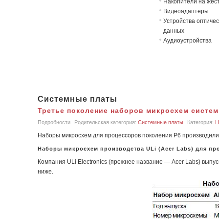
Накопители на жёст
Видеоадаптеры
Устройства оптичес
данных
Аудиоустройства
Системные платы
Третье поколение наборов микросхем системн
Подробности
Родительская категория:
Системные платы
Категория:
Н
Наборы микросхем для процессоров поколения P6 производили нес
Наборы микросхем производства ULi (Acer Labs) для пр
Компания ULi Electronics (прежнее название — Acer Labs) вып
ниже.