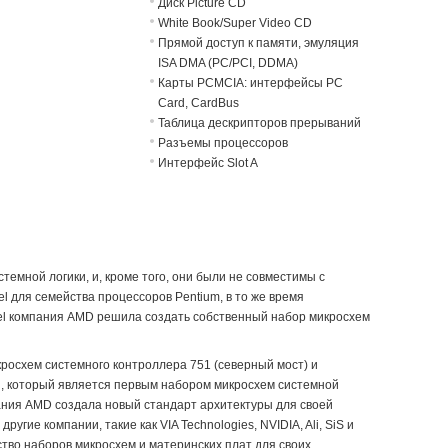
Диск Picture CD
White Book/Super Video CD
Прямой доступ к памяти, эмуляция
ISA DMA (PC/PCI, DDMA)
Карты PCMCIA: интерфейсы PC
Card, CardBus
Таблица дескрипторов прерываний
Разъемы процессоров
Интерфейс Slot A
емной логики, и, кроме того, они были не совместимы с
el для семейства процессоров Pentium, в то же время
Intel компания AMD решила создать собственный набор микросхем
кросхем системного контроллера 751 (северный мост) и
n, который является первым набором микросхем системной
ания AMD создала новый стандарт архитектуры для своей
гие компании, такие как VIA Technologies, NVIDIA, Ali, SiS и
тво наборов микросхем и материнских плат для своих