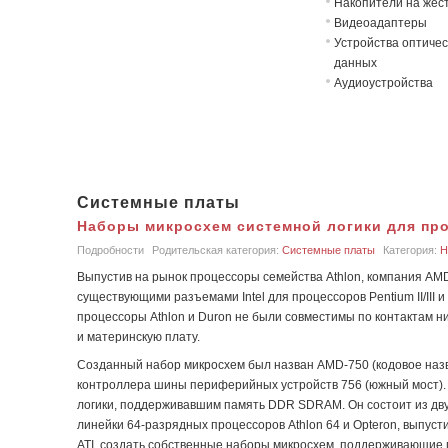
Накопители на жёст
Видеоадаптеры
Устройства оптичес
данных
Аудиоустройства
Системные платы
Наборы микросхем системной логики для пр
Подробности
Родительская категория:
Системные платы
Категория:
Н
Выпустив на рынок процессоры семейства Athlon, компания AMD
существующими разъемами Intel для процессоров Pentium II/III и
процессоры Athlon и Duron не были совместимы по контактам ни
и материнскую плату.
Созданный набор микросхем был назван AMD-750 (кодовое назван
контроллера шины периферийных устройств 756 (южный мост). 
логики, поддерживавшим память DDR SDRAM. Он состоит из дву
линейки 64-разрядных процессоров Athlon 64 и Opteron, выпусти
ATI, создать собственные наборы микросхем, поддерживающие 