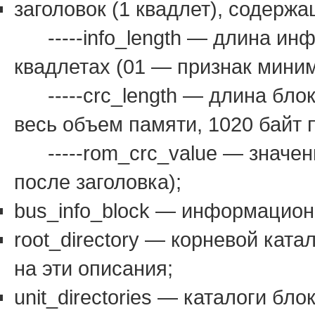
заголовок (1 квадлет), содержа
-----info_length — длина ин
квадлетах (01 — признак мини
-----crc_length — длина блок
весь объем памяти, 1020 байт п
-----rom_crc_value — значени
после заголовка);
bus_info_block — информацион
root_directory — корневой кат
на эти описания;
unit_directories — каталоги блок