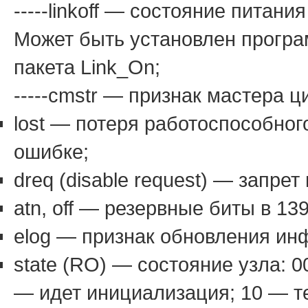
-----linkoff — состояние питан
Может быть установлен програ
пакета Link_On;
-----cmstr — признак мастера ц
lost — потеря работоспособног
ошибке;
dreq (disable request) — запре
atn, off — резервные биты в 139
elog — признак обновления ин
state (RO) — состояние узла: 
— идет инициализация; 10 — те