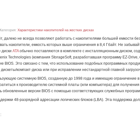
Категория:
Характеристики накопителей на жестких дисках
т, далеко не всегда позволяют работать с накопителями большей емкости б
уживать накопители, емкость которых выше ограничения в 8,4 Гбайт. Не забыв
е диски
ATA
обычно поставляются в комплекте с инсталляционным диском, со
enix Technologies (компания StorageSoft, разработавшая программу EZ-Drive,
 BIOS. Это связано с тем, что использование подобных программных продуктов
 дискеты/компакт-диска или при исправлении нестандартной главной загрузо
ользующую системную BIOS, созданную до 1998 года и имеющую ограничение в
 обратиться к производителю системной платы (или компьютера) для получени
ть обновленные версии BIOS с помощью соответствующих служебных програм
ддержки 48-разрядной адресации логических блоков (LBA). Эта поддержка дол
: