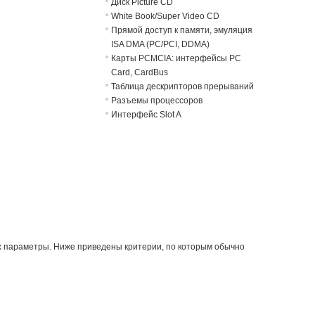
Диск Picture CD
White Book/Super Video CD
Прямой доступ к памяти, эмуляция
ISA DMA (PC/PCI, DDMA)
Карты PCMCIA: интерфейсы PC
Card, CardBus
Таблица дескрипторов прерываний
Разъемы процессоров
Интерфейс Slot A
их параметры. Ниже приведены критерии, по которым обычно