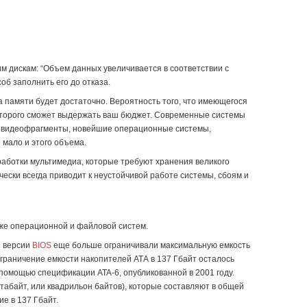
им дискам: “Объем данных увеличивается в соответствии с
об заполнить его до отказа.
ма памяти будет достаточно. Вероятность того, что имеющегося
которого сможет выдержать ваш бюджет. Современные системы
и видеофрагменты, новейшие операционные системы,
 мало и этого объема.
работки мультимедиа, которые требуют хранения великого
ски всегда приводит к неустойчивой работе системы, сбоям и
кже операционной и файловой систем.
е версии
BIOS
еще больше ограничивали максимальную емкость
 Ограничение емкости накопителей АТА в 137 Гбайт осталось
 помощью спецификации ATA-6, опубликованной в 2001 году.
етабайт, или квадрильон байтов), которые составляют в общей
е в 137 Гбайт.