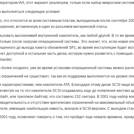
ератором IAA; этот вариант реализуем, только если набор микросхем систем
ы выполняться следующие условия:
, это относится ко всем системным платам, выпущенным после сентября 200
ирения, вставленную в один из разъемов материнской платы.
ьзовать высокоемкий внутренний накопитель, как любой другой. В то же врем
только после загрузки операционной системы. Это значит, что, если новая о
пущенного до выхода пакета обновлений SP1, во время инсталляции будет воз
нет доступной и остальная часть диска, которую нужно разметить с помощью
mander.
 более позднего, уже во время установки операционной системы можно распоз
 ограничений не существует, так как их поддержка выполняется на уровне оп
и характеристиками, чем накопители ATA. Благодаря этому диски SCSI чаще
Несмотря на то что накопители SCSI создавались еще до появления жестких д
абайт, или триллион байтов), что составило 232 сектора. В 2001 году набор 
оизводительность и отсутствие критических ограничений на максимальный объ
ители, имеющие наибольшую емкость, вначале в SCSI-версиях. С выходом стан
2001 году, позволяют говорить о том, что пройдет еще немало времени, преж