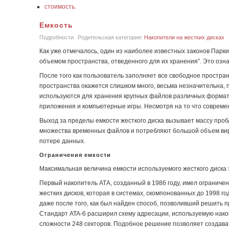
стоимость
.
Емкость
Подробности
Родительская категория:
Накопители на жестких дисках
Как уже отмечалось, один из наиболее известных законов Парки
объемом пространства, отведенного для их хранения”. Это озна
После того как пользователь заполняет все свободное простран
пространства окажется слишком много, весьма незначительна,
используются для хранения крупных файлов различных формат
приложения и компьютерные игры. Несмотря на то что современ
Выход за пределы емкости жесткого диска вызывает массу проб
множества временных файлов и потребляют большой объем вирту
потере данных.
Ограничения емкости
Максимальная величина емкости используемого жесткого диска 
Первый накопитель АТА, созданный в 1986 году, имел ограничен
жестких дисков, которая в системах, скомпонованных до 1998 го
даже после того, как был найден способ, позволивший решить 
Стандарт ATA-6 расширил схему адресации, используемую нак
сложности 248 секторов. Подобное решение позволяет создават