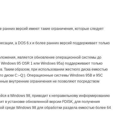
е ранних версий имеют такие ограничения, которые следует
ресации, а DOS 6.x и более ранних версий поддерживает только
положения, является обновление операционной системы до
е Windows 95 OSR 1 или Windows 95a) поддерживают только
. Таким образом, при использовании жесткого диска емкостью
это диски C:–Q:). Операционные системы Windows 95B и 95C
енные внутренние ограничения не позволяют посредством
ейся в Windows 98, приводит к неправильному информированию
оит в установке обновленной версии FDISK, для получения
ой среде Windows 98 для обработки раздела емкостью более 64