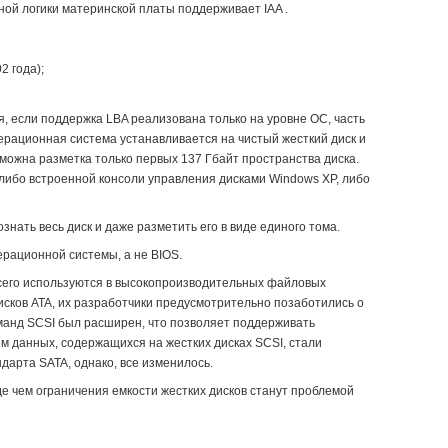
ной логики материнской платы поддерживает IAA .
2 года);
я, если поддержка LBA реализована только на уровне ОС, часть
перационная система устанавливается на чистый жесткий диск и
можна разметка только первых 137 Гбайт пространства диска.
 либо встроенной консоли управления дисками Windows XP, либо
нать весь диск и даже разметить его в виде единого тома.
ерационной системы, а не BIOS.
 всего используются в высокопроизводительных файловых
исков ATA, их разработчики предусмотрительно позаботились о
команд SCSI был расширен, что позволяет поддерживать
ем данных, содержащихся на жестких дисках SCSI, стали
дарта SATA, однако, все изменилось.
де чем ограничения емкости жестких дисков станут проблемой