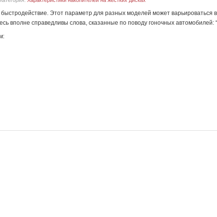
Категория:
Характеристики накопителей на жестких дисках
быстродействие. Этот параметр для разных моделей может варьироваться в ш
сь вполне справедливы слова, сказанные по поводу гоночных автомобилей: “
м: