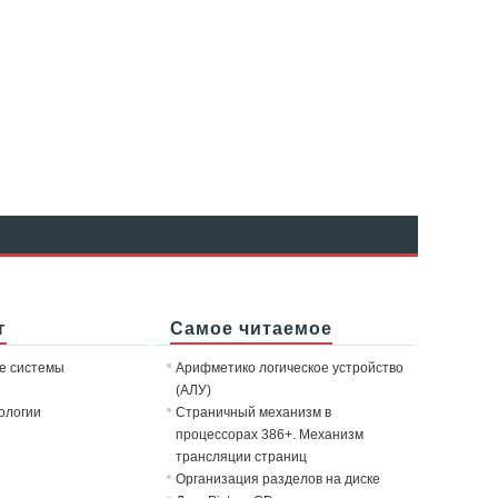
г
Самое читаемое
е системы
Арифметико логическое устройство
(АЛУ)
ологии
Страничный механизм в
процессорах 386+. Механизм
трансляции страниц
Организация разделов на диске