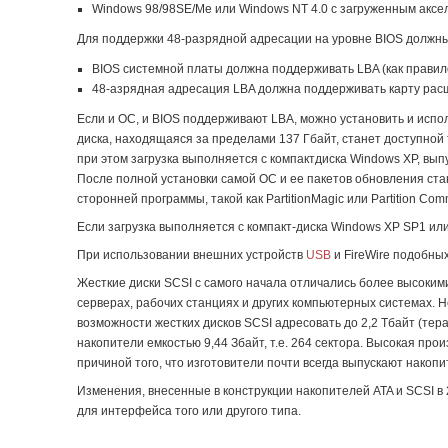
Windows 98/98SE/Me или Windows NT 4.0 с загруженным аксел
Для поддержки 48-разрядной адресации на уровне BIOS должн
BIOS системной платы должна поддерживать LBA (как правило
48-азрядная адресация LBA должна поддерживать карту расш
Если и ОС, и BIOS поддерживают LBA, можно установить и испол
диска, находящаяся за пределами 137 Гбайт, станет доступной 
при этом загрузка выполняется с компактдиска Windows XP, вы
После полной установки самой ОС и ее пакетов обновления ста
сторонней программы, такой как PartitionMagic или Partition Com
Если загрузка выполняется с компакт-диска Windows XP SP1 или
При использовании внешних устройств
USB
и FireWire подобных
Жесткие диски SCSI с самого начала отличались более высоким
серверах, рабочих станциях и других компьютерных системах. 
возможности жестких дисков SCSI адресовать до 2,2 Тбайт (тер
накопители емкостью 9,44 Збайт, т.е. 264 сектора. Высокая пр
причиной того, что изготовители почти всегда выпускают накоп
Изменения, внесенные в конструкции накопителей ATA и SCSI в 
для интерфейса того или другого типа.