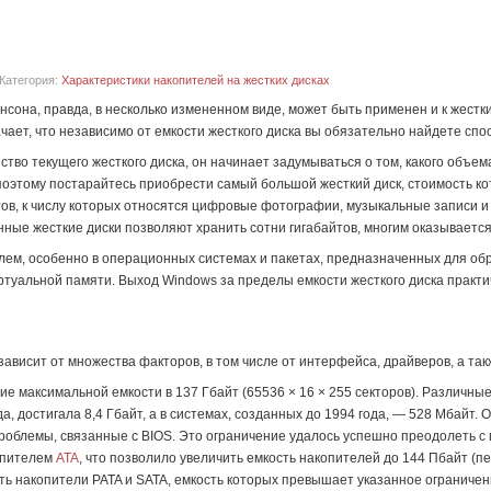
Категория:
Характеристики накопителей на жестких дисках
нсона, правда, в несколько измененном виде, может быть применен и к жестк
чает, что независимо от емкости жесткого диска вы обязательно найдете спос
ство текущего жесткого диска, он начинает задумываться о том, какого объе
 поэтому постарайтесь приобрести самый большой жесткий диск, стоимость 
ов, к числу которых относятся цифровые фотографии, музыкальные записи 
ные жесткие диски позволяют хранить сотни гигабайтов, многим оказывается
лем, особенно в операционных системах и пакетах, предназначенных для об
альной памяти. Выход Windows за пределы емкости жесткого диска практиче
зависит от множества факторов, в том числе от интерфейса, драйверов, а та
ие максимальной емкости в 137 Гбайт (65536 × 16 × 255 секторов). Различны
да, достигала 8,4 Гбайт, а в системах, созданных до 1994 года, — 528 Мбайт.
проблемы, связанные с BIOS. Это ограничение удалось успешно преодолеть с
опителем
ATA
, что позволило увеличить емкость накопителей до 144 Пбайт (п
ь накопители PATA и SATA, емкость которых превышает указанное ограничени