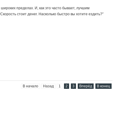
ироких пределах. И, как это часто бывает, лучшим
Скорость стоит денег. Насколько быстро вы хотите ездить?”
В начало
Назад
1
2
3
Вперёд
В конец