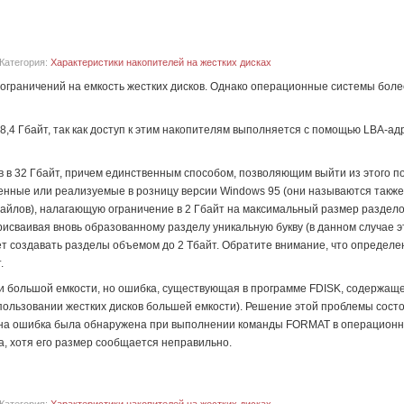
Категория:
Характеристики накопителей на жестких дисках
ограничений на емкость жестких дисков. Однако операционные системы боле
8,4 Гбайт, так как доступ к этим накопителям выполняется с помощью LBA-ад
ов в 32 Гбайт, причем единственным способом, позволяющим выйти из этого 
ленные или реализуемые в розницу версии Windows 95 (они называются такж
йлов), налагающую ограничение в 2 Гбайт на максимальный размер разделов
присваивая вновь образованному разделу уникальную букву (в данном случае 
ет создавать разделы объемом до 2 Тбайт. Обратите внимание, что определ
.
и большой емкости, но ошибка, существующая в программе FDISK, содержащ
спользовании жестких дисков большей емкости). Решение этой проблемы сост
 одна ошибка была обнаружена при выполнении команды FORMAT в операционн
а, хотя его размер сообщается неправильно.