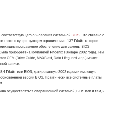
ез соответствующего обновления системной
BIOS
. Это связано с
айте также о существующем ограничении в 137 Гбайт, которое
держащим программное обеспечение для замены BIOS,
 была приобретена компанией Phoenix в январе 2002 года). Тем
 ОЕМ (Drive Guide, MAXBlast, Data Lifeguard и пр.) может
чной записи.
 8,4 Гбайт, или BIOS, датированную 2002 годом и имеющую
я обновленной версии BIOS. Практически все системные платы
м.
жна осуществляться операционной системой, BIOS или и тем, и