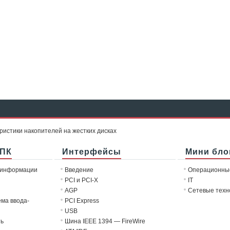
ристики накопителей на жестких дисках
 ПК
Интерфейсы
Мини бло
 информации
Введение
Операционны
PCI и PCI-X
IT
AGP
Сетевые техн
ема ввода-
PCI Express
USB
ть
Шина IEEE 1394 — FireWire