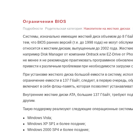
Ограничения BIOS
Подробности
Родительская категория:
Накопители на жестких дисках
Системы, изначально имеющие жесткий диск объемом до 8 Гбай
тем, что BIOS ранних версий (т.е. до 1998 года) не могут обсл
относится к жестким дискам, выпущенным до 2002 года. Жестки
например Disk Manager от компании Ontrack или EZ-Drive от Pho
не менее я не рекомендую практиковать программное обновление
привести к различным проблемам при необходимости загрузки с
При установке жесткого диска большой емкости в систему, исп
ограничение емкости в 137 Гбайт, следует, в первую очередь,
включают в себя флэш-память, которая позволяет устанавлива
Внутренние жесткие диски ATA, большие 137 Гбайт, требуют по
другим.
Такую поддержку реализуют следующие операционные системы
Windows Vista;
Windows XP SP1 и более поздние;
Windows 2000 SP4 и более поздние;