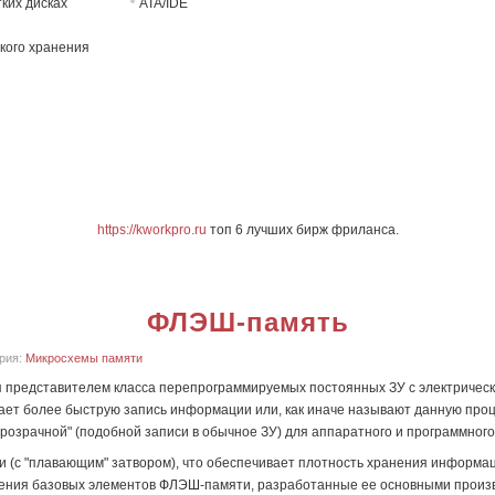
ких дисках
ATA/IDE
кого хранения
https://kworkpro.ru
топ 6 лучших бирж фриланса.
ФЛЭШ-память
ория:
Микросхемы памяти
тся представителем класса перепрограммируемых постоянных ЗУ с электричес
вает более быструю запись информации или, как иначе называют данную про
розрачной" (подобной записи в обычное ЗУ) для аппаратного и программного
(с "плавающим" затвором), что обеспечивает плотность хранения информац
ения базовых элементов ФЛЭШ-памяти, разработанные ее основными произво