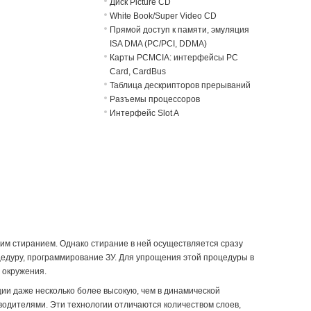
Диск Picture CD
White Book/Super Video CD
Прямой доступ к памяти, эмуляция
ISA DMA (PC/PCI, DDMA)
Карты PCMCIA: интерфейсы PC
Card, CardBus
Таблица дескрипторов прерываний
Разъемы процессоров
Интерфейс Slot A
ким стиранием. Однако стирание в ней осуществляется сразу
цедуру, программирование ЗУ. Для упрощения этой процедуры в
 окружения.
ии даже несколько более высокую, чем в динамической
дителями. Эти технологии отличаются количеством слоев,