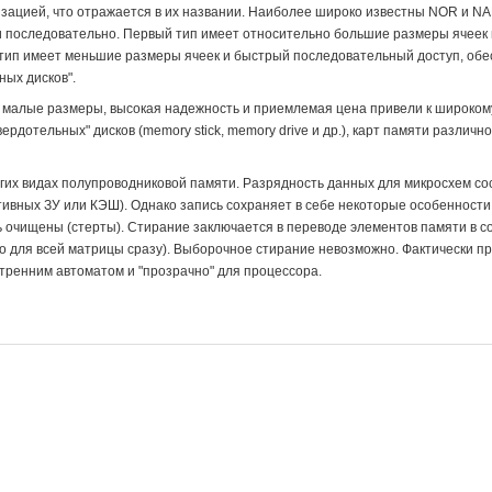
низацией, что отражается в их названии. Наиболее широко известны NOR и
 последовательно. Первый тип имеет относительно большие размеры ячеек и
тип имеет меньшие размеры ячеек и быстрый последовательный доступ, обесп
ных дисков".
 малые размеры, высокая надежность и приемлемая цена привели к широко
ердотельных" дисков (memory stick, memory drive и др.), карт памяти различ
гих видах полупроводниковой памяти. Разрядность данных для микросхем со
тивных ЗУ или КЭШ). Однако запись сохраняет в себе некоторые особенности
ть очищены (стерты). Стирание заключается в переводе элементов памяти в с
о для всей матрицы сразу). Выборочное стирание невозможно. Фактически пр
тренним автоматом и "прозрачно" для процессора.