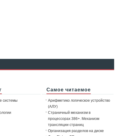
г
Самое читаемое
е системы
Арифметико логическое устройство
(АЛУ)
ологии
Страничный механизм в
процессорах 386+. Механизм
трансляции страниц
Организация разделов на диске