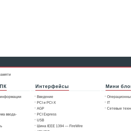
памяти
 ПК
Интерфейсы
Мини бло
 информации
Введение
Операционны
PCI и PCI-X
IT
AGP
Сетевые техн
ема ввода-
PCI Express
USB
ть
Шина IEEE 1394 — FireWire