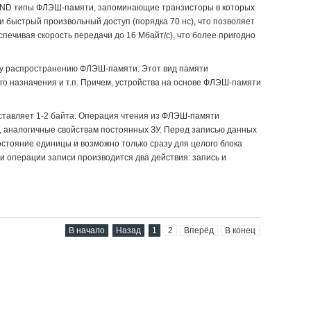
 NAND типы ФЛЭШ-памяти, запоминающие транзисторы в которых
 быстрый произвольный доступ (порядка 70 нс), что позволяет
ечивая скорость передачи до 16 Мбайт/с), что более пригодно
му распространению ФЛЭШ-памяти. Этот вид памяти
ного назначения и т.п. Причем, устройства на основе ФЛЭШ-памяти
ставляет 1-2 байта. Операция чтения из ФЛЭШ-памяти
, аналогичные свойствам постоянных ЗУ. Перед записью данных
остояние единицы и возможно только сразу для целого блока
и операции записи производится два действия: запись и
В начало
Назад
1
2
Вперёд
В конец