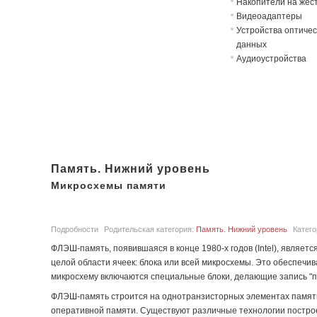
Накопители на жёст
Видеоадаптеры
Устройства оптичес
данных
Аудиоустройства
Память. Нижний уровень
Микросхемы памяти
Подробности
Родительская категория:
Память. Нижний уровень
Катег
ФЛЭШ-память, появившаяся в конце 1980-х годов (Intel), являе
целой области ячеек: блока или всей микросхемы. Это обеспечи
микросхему включаются специальные блоки, делающие запись "п
ФЛЭШ-память строится на однотранзисторных элементах памяти 
оперативной памяти. Существуют различные технологии постро