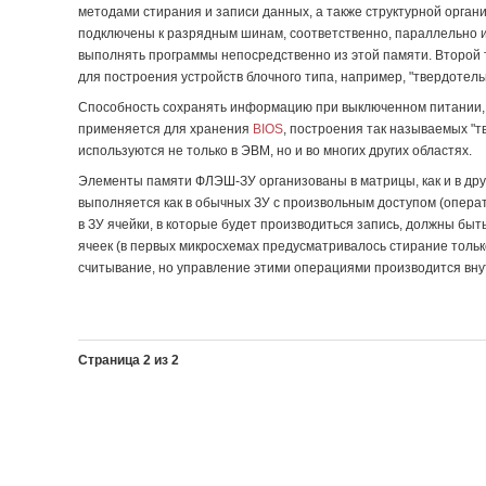
методами стирания и записи данных, а также структурной орга
подключены к разрядным шинам, соответственно, параллельно и
выполнять программы непосредственно из этой памяти. Второй 
для построения устройств блочного типа, например, "твердотель
Способность сохранять информацию при выключенном питании,
применяется для хранения
BIOS
, построения так называемых "тв
используются не только в ЭВМ, но и во многих других областях.
Элементы памяти ФЛЭШ-ЗУ организованы в матрицы, как и в дру
выполняется как в обычных ЗУ с произвольным доступом (опера
в ЗУ ячейки, в которые будет производиться запись, должны бы
ячеек (в первых микросхемах предусматривалось стирание тольк
считывание, но управление этими операциями производится вну
Страница 2 из 2